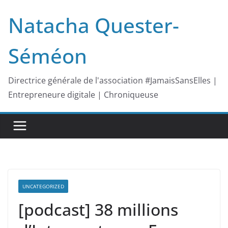
Passer
Natacha Quester-
au
contenu
Séméon
Directrice générale de l'association #JamaisSansElles |
Entrepreneure digitale | Chroniqueuse
UNCATEGORIZED
[podcast] 38 millions