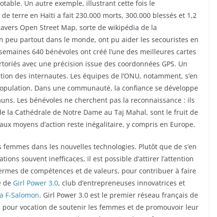
table. Un autre exemple, illustrant cette fois le
de terre en Haïti a fait 230.000 morts, 300.000 blessés et 1,2
travers Open Street Map, sorte de wikipédia de la
n peu partout dans le monde, ont pu aider les secouristes en
 semaines 640 bénévoles ont créé l’une des meilleures cartes
rtoriés avec une précision issue des coordonnées GPS. Un
ipation des internautes. Les équipes de l’ONU, notamment, s’en
 population. Dans une communauté, la confiance se développe
muns. Les bénévoles ne cherchent pas la reconnaissance : ils
de la Cathédrale de Notre Dame au Taj Mahal, sont le fruit de
ux moyens d’action reste inégalitaire, y compris en Europe.
s femmes dans les nouvelles technologies. Plutôt que de s’en
ions souvent inefficaces, il est possible d’attirer l’attention
termes de compétences et de valeurs, pour contribuer à faire
e de
Girl Power 3.0
, club d’entrepreneuses innovatrices et
na F-Salomon
. Girl Power 3.0 est le premier réseau français de
pour vocation de soutenir les femmes et de promouvoir leur