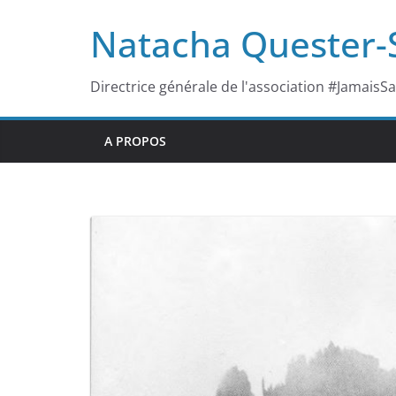
Passer
Natacha Quester
au
contenu
Directrice générale de l'association #JamaisS
A PROPOS