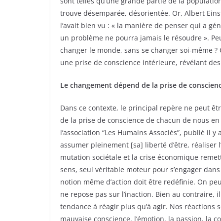
sont telles qu’une grande partie de la populatio
trouve désemparée, désorientée. Or, Albert Eins
l’avait bien vu : « la manière de penser qui a gé
un problème ne pourra jamais le résoudre ». Pe
changer le monde, sans se changer soi-même ? C’
une prise de conscience intérieure, révélant de
Le changement dépend de la prise de conscien
Dans ce contexte, le principal repère ne peut ê
de la prise de conscience de chacun de nous en 
l’association “Les Humains Associés”, publié il y a
assumer pleinement [sa] liberté d’être, réaliser
mutation sociétale et la crise économique remett
sens, seul véritable moteur pour s’engager dans
notion même d’action doit être redéfinie. On peu
ne repose pas sur l’inaction. Bien au contraire, il
tendance à réagir plus qu’à agir. Nos réactions 
mauvaise conscience, l’émotion, la passion, la co