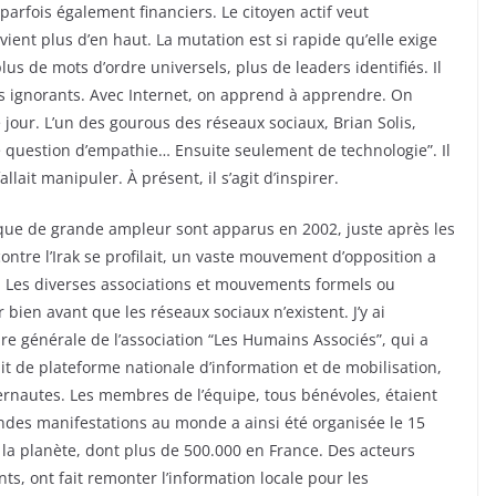
arfois également financiers. Le citoyen actif veut
ient plus d’en haut. La mutation est si rapide qu’elle exige
lus de mots d’ordre universels, plus de leaders identifiés. Il
, les ignorants. Avec Internet, on apprend à apprendre. On
jour. L’un des gourous des réseaux sociaux, Brian Solis,
e question d’empathie… Ensuite seulement de technologie”. Il
lait manipuler. À présent, il s’agit d’inspirer.
ique de grande ampleur sont apparus en 2002, juste après les
ontre l’Irak se profilait, un vaste mouvement d’opposition a
e. Les diverses associations et mouvements formels ou
 bien avant que les réseaux sociaux n’existent. J’y ai
ire générale de l’association “Les Humains Associés”, qui a
it de plateforme nationale d’information et de mobilisation,
nternautes. Les membres de l’équipe, tous bénévoles, étaient
andes manifestations au monde a ainsi été organisée le 15
s la planète, dont plus de 500.000 en France. Des acteurs
s, ont fait remonter l’information locale pour les