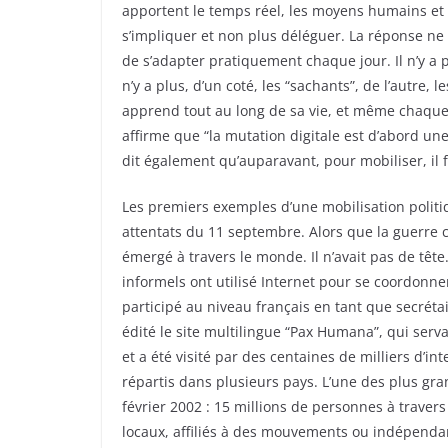
apportent le temps réel, les moyens humains et p
s’impliquer et non plus déléguer. La réponse ne v
de s’adapter pratiquement chaque jour. Il n’y a p
n’y a plus, d’un coté, les “sachants”, de l’autre
apprend tout au long de sa vie, et même chaque 
affirme que “la mutation digitale est d’abord un
dit également qu’auparavant, pour mobiliser, il fal
Les premiers exemples d’une mobilisation polit
attentats du 11 septembre. Alors que la guerre c
émergé à travers le monde. Il n’avait pas de têt
informels ont utilisé Internet pour se coordonner
participé au niveau français en tant que secréta
édité le site multilingue “Pax Humana”, qui serva
et a été visité par des centaines de milliers d’i
répartis dans plusieurs pays. L’une des plus gr
février 2002 : 15 millions de personnes à traver
locaux, affiliés à des mouvements ou indépendant