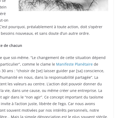
n se
tein
néré
ut-on
est pourquoi, préalablement à toute action, doit s’opérer
s besoins nouveaux, et sans doute d’un autre ordre.
ce de chacun
tre que soi-même. “Le changement de cette situation dépend
particulier”, comme le clame le
Manifeste Planétaire
de
 30 ans : “choisir de [se] laisser guider par [sa] conscience,
 l’humanité en nous, dans la responsabilité partagée”. La
ent les valeurs au centre. L’action doit pouvoir donner du
 la vie, dans une cause, ou même créer une entreprise. La
t agir dans le “non agir”. Ce concept important du taoïsme
 invite à l’action juste, libérée de l’ego. Car nous avons
sont souvent motivées par nos intérêts personnels, notre
lère… Mais la simple dénonciation est le plus souvent stérile.