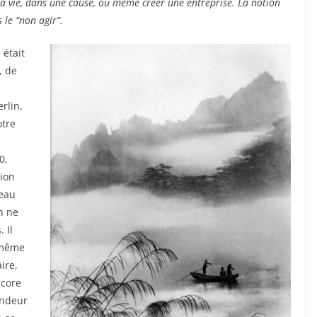
la vie, dans une cause, ou même créer une entreprise. La notion
 le “non agir”.
 était
, de
rlin,
otre
0,
tion
veau
n ne
 Il
e même
ire,
ncore
ondeur