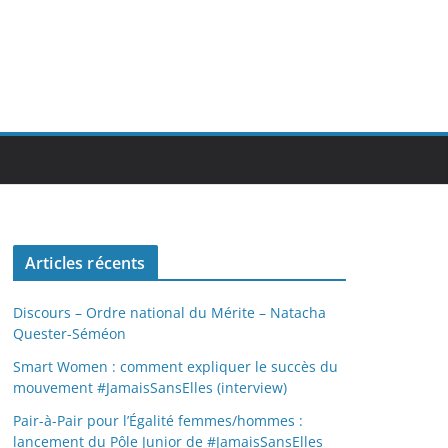
Articles récents
Discours – Ordre national du Mérite – Natacha
Quester-Séméon
Smart Women : comment expliquer le succès du
mouvement #JamaisSansElles (interview)
Pair-à-Pair pour l’Égalité femmes/hommes :
lancement du Pôle Junior de #JamaisSansElles