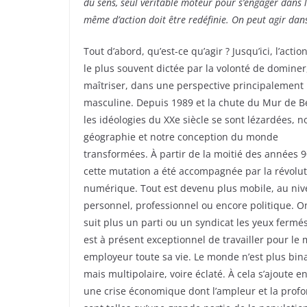
du sens, seul véritable moteur pour s’engager dans 
même d’action doit être redéfinie. On peut agir dans
Tout d’abord, qu’est-ce qu’agir ? Jusqu’ici, l’action
le plus souvent dictée par la volonté de dominer
maîtriser, dans une perspective principalement
masculine. Depuis 1989 et la chute du Mur de Be
les idéologies du XXe siècle se sont lézardées, n
géographie et notre conception du monde
transformées. À partir de la moitié des années 9
cette mutation a été accompagnée par la révolu
numérique. Tout est devenu plus mobile, au ni
personnel, professionnel ou encore politique. O
suit plus un parti ou un syndicat les yeux fermés.
est à présent exceptionnel de travailler pour l
employeur toute sa vie. Le monde n’est plus bina
mais multipolaire, voire éclaté. À cela s’ajoute e
une crise économique dont l’ampleur et la prof