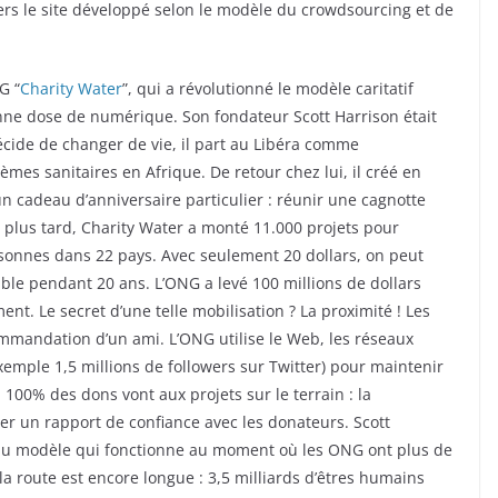
ers le site développé selon le modèle du crowdsourcing et de
G “
Charity Water
”, qui a révolutionné le modèle caritatif
nne dose de numérique. Son fondateur Scott Harrison était
écide de changer de vie, il part au Libéra comme
èmes sanitaires en Afrique. De retour chez lui, il créé en
 cadeau d’anniversaire particulier : réunir une cagnotte
 plus tard, Charity Water a monté 11.000 projets pour
sonnes dans 22 pays. Avec seulement 20 dollars, on peut
ble pendant 20 ans. L’ONG a levé 100 millions de dollars
nt. Le secret d’une telle mobilisation ? La proximité ! Les
commandation d’un ami. L’ONG utilise le Web, les réseaux
xemple 1,5 millions de followers sur Twitter) pour maintenir
 100% des dons vont aux projets sur le terrain : la
er un rapport de confiance avec les donateurs. Scott
eau modèle qui fonctionne au moment où les ONG ont plus de
 la route est encore longue : 3,5 milliards d’êtres humains