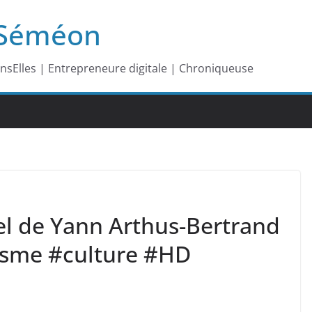
-Séméon
ansElles | Entrepreneure digitale | Chroniqueuse
iel de Yann Arthus-Bertrand
isme #culture #HD