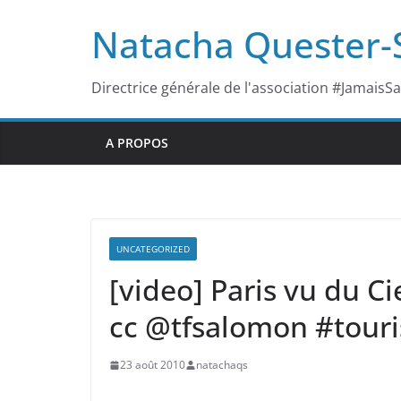
Passer
Natacha Quester
au
contenu
Directrice générale de l'association #JamaisS
A PROPOS
UNCATEGORIZED
[video] Paris vu du C
cc @tfsalomon #tour
23 août 2010
natachaqs