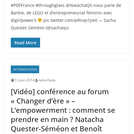
#PDFFrance #throughglass @NatachaQS nous parle de
Barbie, de LEGO et d’entrepreneuriat féminin avec
@girlpower3
pic.twitter.com/pRnqv1Jie0 — Sacha
Quester-Séméon (@sachaqs)
Read More
INTERVENTIONS
13 juin 2014
natachaqs
[Vidéo] conférence au forum
« Changer d’ère » –
L’empowerment : comment se
prendre en main ? Natacha
Quester-Séméon et Benoît