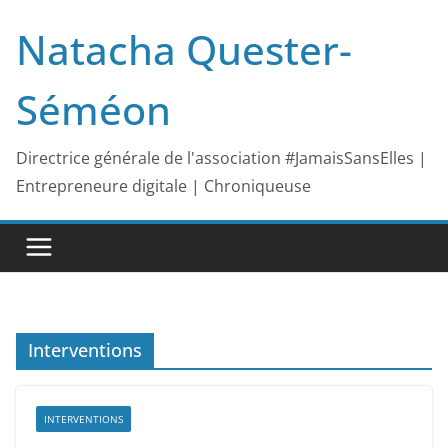
Passer
Natacha Quester-
au
contenu
Séméon
Directrice générale de l'association #JamaisSansElles |
Entrepreneure digitale | Chroniqueuse
Interventions
INTERVENTIONS