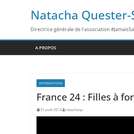
Passer
Natacha Quester
au
contenu
Directrice générale de l'association #JamaisS
A PROPOS
INTERVENTIONS
France 24 : Filles à f
31 août 2014
natachaqs