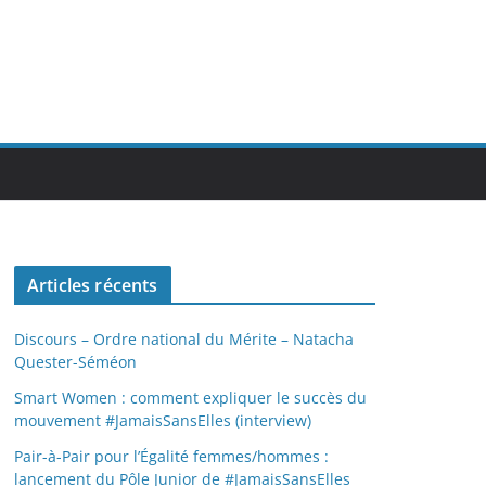
Articles récents
Discours – Ordre national du Mérite – Natacha
Quester-Séméon
Smart Women : comment expliquer le succès du
mouvement #JamaisSansElles (interview)
Pair-à-Pair pour l’Égalité femmes/hommes :
lancement du Pôle Junior de #JamaisSansElles