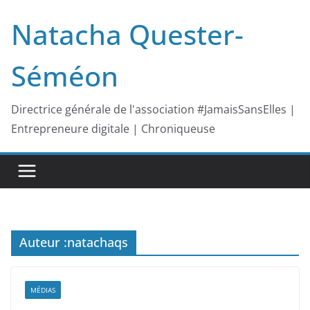
Passer
Natacha Quester-
au
contenu
Séméon
Directrice générale de l'association #JamaisSansElles |
Entrepreneure digitale | Chroniqueuse
Auteur :
natachaqs
MÉDIAS