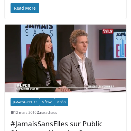
Read More
JAMAISSANSELLES
MÉDIAS
VIDÉO
12 mars 2016
natachaqs
#JamaisSansElles sur Public