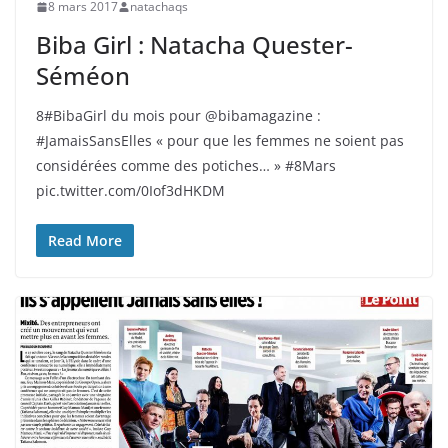
8 mars 2017
natachaqs
Biba Girl : Natacha Quester-
Séméon
8#BibaGirl du mois pour @bibamagazine :
#JamaisSansElles « pour que les femmes ne soient pas
considérées comme des potiches… » #8Mars
pic.twitter.com/0Iof3dHKDM
Read More