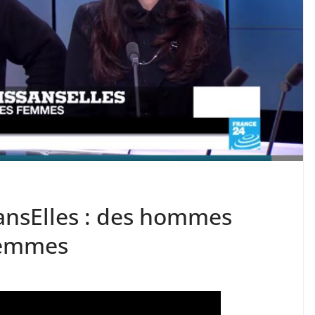
ansElles : des hommes
femmes