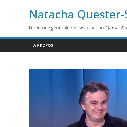
Passer
Natacha Quester
au
contenu
Directrice générale de l'association #JamaisS
A PROPOS