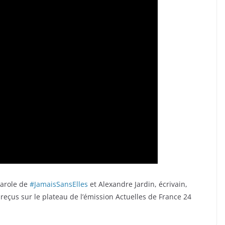
arole de
#JamaisSansElles
et Alexandre Jardin, écrivain,
çus sur le plateau de l’émission Actuelles de France 24