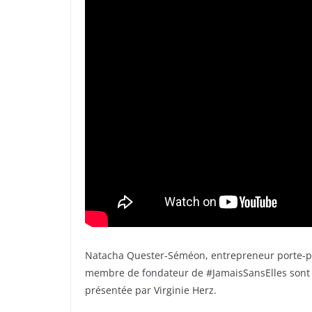
Natacha Quester-Séméon, entrepreneur porte-p
membre de fondateur de #JamaisSansElles sont re
présentée par Virginie Herz.