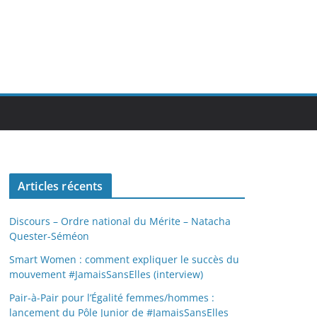
Articles récents
Discours – Ordre national du Mérite – Natacha
Quester-Séméon
Smart Women : comment expliquer le succès du
mouvement #JamaisSansElles (interview)
Pair-à-Pair pour l’Égalité femmes/hommes :
lancement du Pôle Junior de #JamaisSansElles