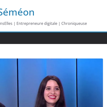
-Séméon
ansElles | Entrepreneure digitale | Chroniqueuse