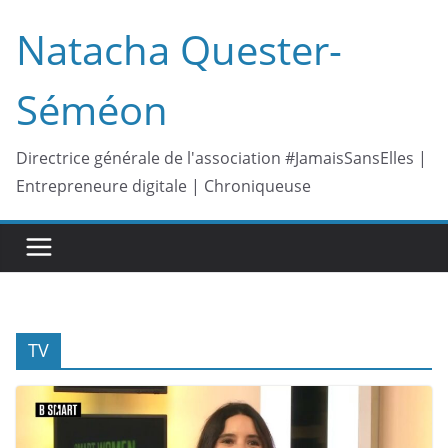
Passer
Natacha Quester-
au
contenu
Séméon
Directrice générale de l'association #JamaisSansElles |
Entrepreneure digitale | Chroniqueuse
TV