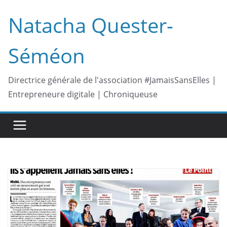
Passer
Natacha Quester-
au
contenu
Séméon
Directrice générale de l'association #JamaisSansElles |
Entrepreneure digitale | Chroniqueuse