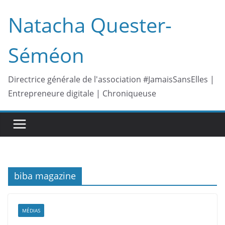
Passer
Natacha Quester-
au
contenu
Séméon
Directrice générale de l'association #JamaisSansElles |
Entrepreneure digitale | Chroniqueuse
biba magazine
MÉDIAS