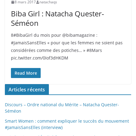
8 mars 2017
natachaqs
Biba Girl : Natacha Quester-
Séméon
8#BibaGirl du mois pour @bibamagazine :
#JamaisSansElles « pour que les femmes ne soient pas
considérées comme des potiches… » #8Mars
pic.twitter.com/0Iof3dHKDM
Read More
Articles récents
Discours – Ordre national du Mérite – Natacha Quester-
Séméon
Smart Women : comment expliquer le succès du mouvement
#JamaisSansElles (interview)